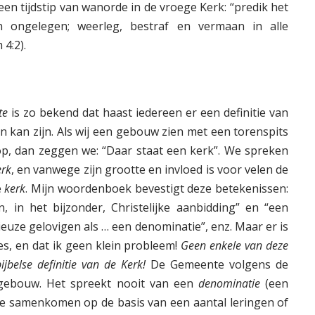
een tijdstip van wanorde in de vroege Kerk: “predik het
 ongelegen; weerleg, bestraf en vermaan in alle
4:2).
te
is zo bekend dat haast iedereen er een definitie van
en kan zijn. Als wij een gebouw zien met een torenspits
op, dan zeggen we: “Daar staat een kerk”. We spreken
erk
, en vanwege zijn grootte en invloed is voor velen de
é
kerk
. Mijn woordenboek bevestigt deze betekenissen:
 in het bijzonder, Christelijke aanbidding” en “een
ieuze gelovigen als … een denominatie”, enz. Maar er is
es, en dat ik geen klein probleem!
Geen enkele van deze
jbelse definitie van de Kerk!
De Gemeente volgens de
ebouw. Het spreekt nooit van een
denominatie
(een
ie samenkomen op de basis van een aantal leringen of