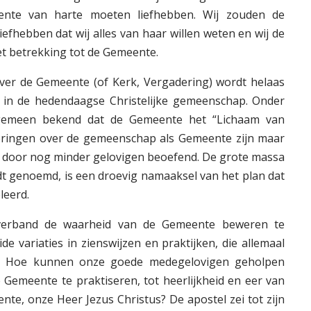
nte van harte moeten liefhebben. Wij zouden de
efhebben dat wij alles van haar willen weten en wij de
t betrekking tot de Gemeente.
over de Gemeente (of Kerk, Vergadering) wordt helaas
 in de hedendaagse Christelijke gemeenschap. Onder
algemeen bekend dat de Gemeente het “Lichaam van
 leringen over de gemeen­schap als Gemeente zijn maar
n door nog minder gelovigen beoefend. De grote massa
t genoemd, is een droevig namaaksel van het plan dat
leerd.
t verband de waarheid van de Gemeente beweren te
ide variaties in zienswijzen en praktijken, die allemaal
s. Hoe kunnen onze goede medegelovigen geholpen
Gemeente te praktiseren, tot heerlijkheid en eer van
nte, onze Heer Jezus Christus? De apostel zei tot zijn