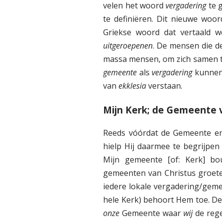
velen het woord
vergadering
te 
te definiëren. Dit nieuwe woo
Griekse woord dat vertaald w
uitgeroepenen
. De mensen die d
massa mensen, om zich samen t
gemeente
als
vergadering
kunnen 
van
ekklesia
verstaan.
Mijn Kerk; de Gemeente 
Reeds vóórdat de Gemeente e
hielp Hij daarmee te begrijpen 
Mijn gemeente [of: Kerk] bo
gemeenten van Christus groete
iedere lokale vergadering/gem
hele Kerk) behoort Hem toe. De 
onze
Gemeente waar
wij
de rege