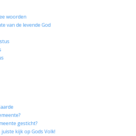
wee woorden
te van de levende God
stus
s
us
Waarde
Gemeente?
eente gesticht?
 juiste kijk op Gods Volk!