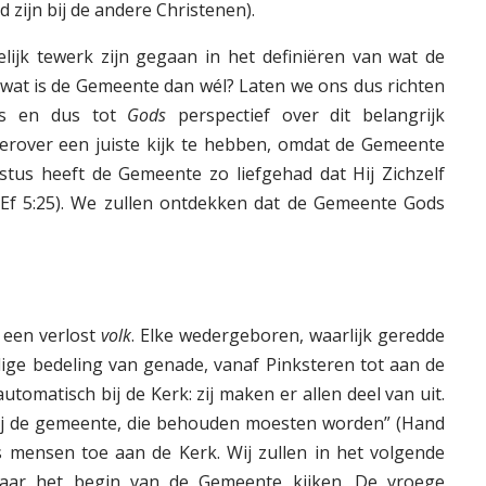
zijn bij de andere Christenen).
gelijk tewerk zijn gegaan in het definiëren van wat de
 wat is de Gemeente dan wél? Laten we ons dus richten
ties en dus tot
Gods
perspectief over dit belangrijk
ierover een juiste kijk te hebben, omdat de Gemeente
istus heeft de Gemeente zo liefgehad dat Hij Zichzelf
Ef 5:25). We zullen ontdekken dat de Gemeente Gods
 een verlost
volk
. Elke wedergeboren, waarlijk geredde
idige bedeling van genade, vanaf Pinksteren tot aan de
omatisch bij de Kerk: zij maken er allen deel van uit.
bij de gemeente, die behouden moesten worden” (Hand
s mensen toe aan de Kerk. Wij zullen in het volgende
aar het begin van de Gemeente kijken. De vroege