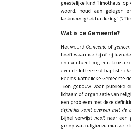
geestelijke kind Timotheüs, op 
woord, houd aan gelegen en
lankmoedigheid en lering” (2Tim 
Wat is de Gemeente?
Het woord
Gemeente
of
gemeen
heeft waarmee hij of zij tevred
en eventueel nog een kruis er
over de lutherse of baptisten-
k
Rooms-katholieke Gemeente d
“Een gebouw voor publieke en,
lichaam of organisatie van relig
een probleem met deze definiti
definities komt overeen met de bi
Bijbel verwijst
nooit
naar een g
groep van religieuze mensen d