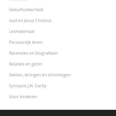
Geloofszekerheid
God en Jezus Christus
Lesmateriaal
Persoonlijk leven
Recensies en biografieën
Relaties en gezin
Sekten, leringen en stromingen
Synopsis J.N. Darby
Voor kinderen