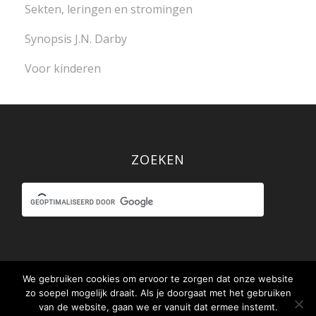
Sekten, leringen en stromingen
Synopsis J.N. Darby
Voor kinderen
ZOEKEN
We gebruiken cookies om ervoor te zorgen dat onze website
zo soepel mogelijk draait. Als je doorgaat met het gebruiken
© www.debijbelvoorjou.nl / .be in samenwerking met
Stichting Uit
van de website, gaan we er vanuit dat ermee instemt.
het Woord der Waarheid
|
Disclaimer