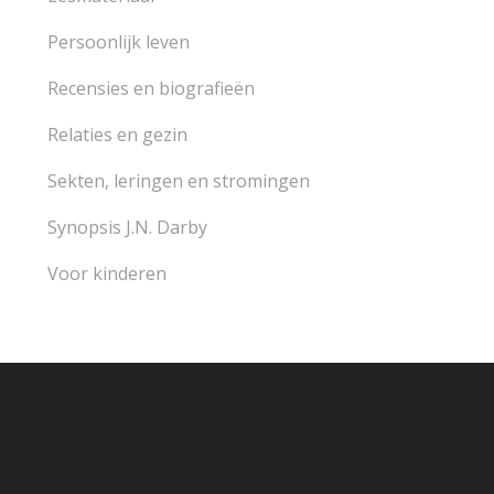
Persoonlijk leven
Recensies en biografieën
Relaties en gezin
Sekten, leringen en stromingen
Synopsis J.N. Darby
Voor kinderen