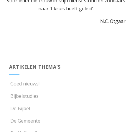
voor ieder die trouw in Mijn dienst stond en zondaars
naar ’t kruis heeft geleid’.
N.C. Otgaar
ARTIKELEN THEMA’S
Goed nieuws!
Bijbelstudies
De Bijbel
De Gemeente