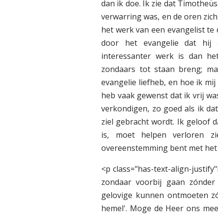
dan ik doe. Ik zie dat Timotheüs
verwarring was, en de oren zic
het werk van een evangelist te 
door het evangelie dat hij
interessanter werk is dan het
zondaars tot staan breng; ma
evangelie liefheb, en hoe ik mij
heb vaak gewenst dat ik vrij w
verkondigen, zo goed als ik dat
ziel gebracht wordt. Ik geloof 
is, moet helpen verloren z
overeenstemming bent met het ha
<p class="has-text-align-justify
zondaar voorbij gaan zónder 
gelovige kunnen ontmoeten zón
hemel'. Moge de Heer ons meer