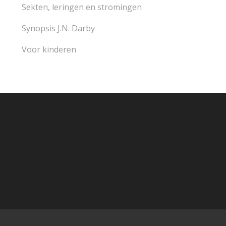
Sekten, leringen en stromingen
Synopsis J.N. Darby
Voor kinderen