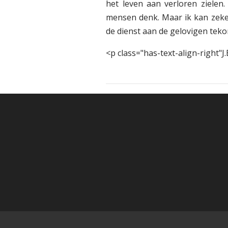
het leven aan verloren zielen
mensen denk. Maar ik kan zeker
de dienst aan de gelovigen teko
<p class="has-text-align-right"J