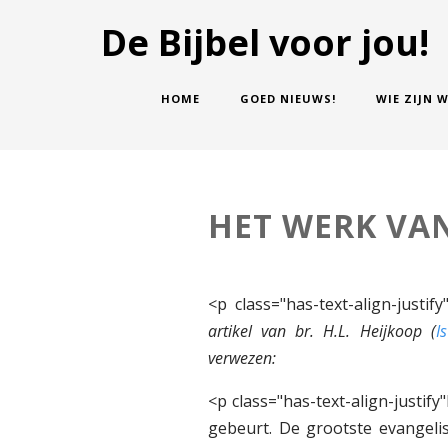
De Bijbel voor jou!
HOME
GOED NIEUWS!
WIE ZIJN W
HET WERK VA
<p class="has-text-align-justify
artikel van br. H.L. Heijkoop (
I
verwezen:
<p class="has-text-align-justif
gebeurt. De grootste evangelis