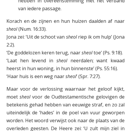
hebben in overeenstemming met het verband
van iedere passage.
Korach en de zijnen en hun huizen daalden af naar
sheol
(Num. 16:33).
Jona zei: ‘Uit de schoot van
sheol
riep ik om hulp’ (Jona
2:2).
‘De goddelozen keren terug, naar
sheol
toe’ (Ps. 9:18).
‘Laat hen levend in
sheol
neerdalen; want kwaad
heerst in hun woning, in hun binnenste’ (Ps. 55:16).
‘Haar huis is een weg naar
sheol
’ (Spr. 7:27).
Maar voor de verlossing waarnaar het geloof kijkt,
moet
sheol
voor de Oudtestamentische gelovigen de
betekenis gehad hebben van eeuwige straf, en zo zal
uiteindelijk de ‘hades’ in de poel van vuur geworpen
worden. Het woord verwijst ook naar de plaats van de
overleden geesten. De Heere zei: ‘U zult mijn ziel in