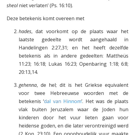
sheol
niet verlaten’ (Ps. 16:10).
Deze betekenis komt overeen met
hades
, dat voorkomt op de plaats waar het
laatste gedeelte wordt aangehaald in
Handelingen 2:27,31; en het heeft dezelfde
betekenis als in andere gedeelten: Mattheüs
11:23; 16:18; Lukas 16:23; Openbaring 1:18; 6:8;
20:13,14.
gehenna
, de hel; dit is het Griekse equivalent
voor twee Hebreeuwse woorden met de
betekenis ‘
dal van Hinnom
’. Het was de plaats
vlak buiten Jeruzalem waar de Joden hun
kinderen door het vuur lieten gaan voor
heidense goden, en die later verontreinigd werd
(2 Kon. 23:10). Een onophoudelijk vuur maakte