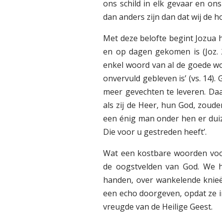
ons schild in elk gevaar en ons 
dan anders zijn dan dat wij de 
Met deze belofte begint Jozua h
en op dagen gekomen is (Joz. 2
enkel woord van al de goede w
onvervuld gebleven is’ (vs. 14)
meer gevechten te leveren. Daa
als zij de Heer, hun God, zoud
een énig man onder hen er duiz
Die voor u gestreden heeft’.
Wat een kostbare woorden voor
de oogstvelden van God. We 
handen, over wankelende knieë
een echo doorgeven, opdat ze i
vreugde van de Heilige Geest.