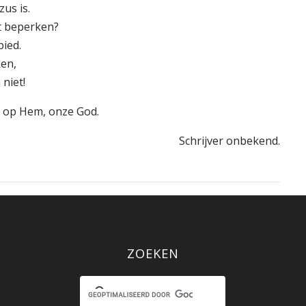
zus is.
ht beperken?
bied.
ken,
niet!
 op Hem, onze God.
Schrijver onbekend.
ZOEKEN