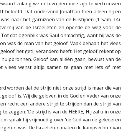
n zwaard zolang we er tevreden mee zijn te vertrouwen
t beloofd. Dat ondervond Jonathan toen alleen hij en
as naar het garnizoen van de Filistijnen (1 Sam. 14).
avernij van de Israëlieten en opende de weg voor de
 Tot dat ogenblik was Saul onmachtig, want hij was de
oon was de man van het geloof. Vaak behaalt het vlees
geloof het getij veranderd heeft. Het geloof rekent op
r hulpbronnen. Geloof kan alléén gaan, bewust van de
t vlees wenst altijd samen te gaan met iets of met
d worden dat de strijd niet onze strijd is maar die van
et geloof is. Wij die geloven in de God en Vader van onze
n recht een andere strijd te strijden dan de strijd van
 te zeggen: ‘De strijd is van de HEERE, Hij zal u in onze
rom sprak hij vrijmoedig over ‘de God van de gelederen
vergeten was. De Israë­lieten maten de kampvechter van