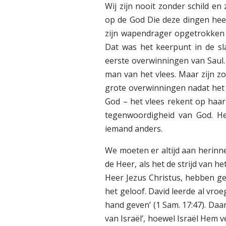
Wij zijn nooit zonder schild e
op de God Die deze dingen heef
zijn wapendrager opgetrokken w
Dat was het keerpunt in de sl
eerste overwinningen van Saul.
man van het vlees. Maar zijn z
grote overwinningen nadat het 
God – het vlees rekent op haa
tegenwoordigheid van God. He
iemand anders.
We moeten er altijd aan herinner
de Heer, als het de strijd van h
Heer Jezus Christus, hebben gee
het geloof. David leerde al vroeg
hand geven’ (1 Sam. 17:47). Daa
van Israël’, hoewel Israël Hem 