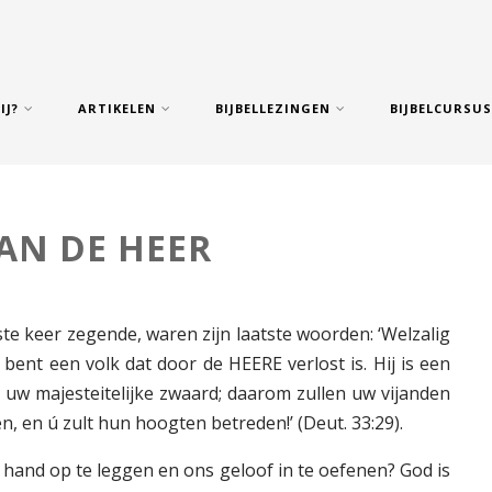
IJ?
ARTIKELEN
BIJBELLEZINGEN
BIJBELCURSU
VAN DE HEER
te keer zegende, waren zijn laatste woorden: ‘Welzalig
U bent een volk dat door de HEERE verlost is. Hij is een
is uw majesteitelijke zwaard; daarom zullen uw vijanden
, en ú zult hun hoogten betreden!’ (Deut. 33:29).
hand op te leggen en ons geloof in te oefenen? God is