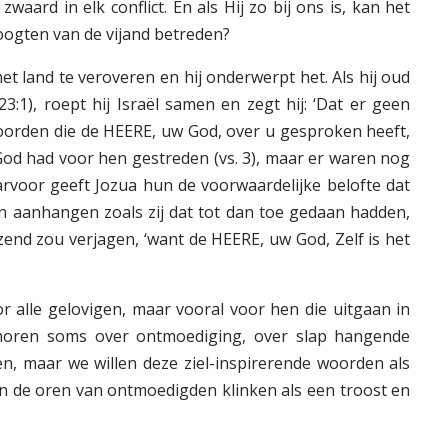
zwaard in elk conflict. En als Hij zo bij ons is, kan het
hoogten van de vijand betreden?
et land te veroveren en hij onderwerpt het. Als hij oud
3:1), roept hij Israël samen en zegt hij: ‘Dat er geen
oorden die de HEERE, uw God, over u gesproken heeft,
. God had voor hen gestreden (vs. 3), maar er waren nog
rvoor geeft Jozua hun de voorwaardelijke belofte dat
en aanhangen zoals zij dat tot dan toe gedaan hadden,
end zou verjagen, ‘want de HEERE, uw God, Zelf is het
 alle gelovigen, maar vooral voor hen die uitgaan in
horen soms over ontmoediging, over slap hangende
n, maar we willen deze ziel-inspirerende woorden als
n de oren van ontmoedigden klinken als een troost en