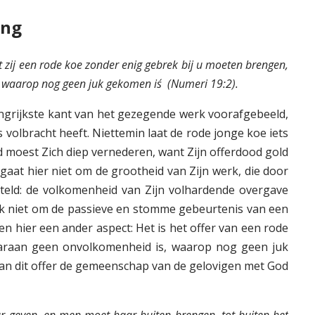
ing
at zij een rode koe zonder enig gebrek bij u moeten brengen,
waarop nog geen juk gekomen is´ (Numeri 19:2).
langrijkste kant van het gezegende werk voorafgebeeld,
 volbracht heeft. Niettemin laat de rode jonge koe iets
nd moest Zich diep vernederen, want Zijn offerdood gold
 gaat hier niet om de grootheid van Zijn werk, die door
steld: de volkomenheid van Zijn volhardende overgave
ook niet om de passieve en stomme gebeurtenis van een
ien hier een ander aspect: Het is het offer van een rode
aaraan geen onvolkomenheid is, waarop nog geen juk
an dit offer de gemeenschap van de gelovigen met God
ar geven, en men moet haar buiten brengen, tot buiten het