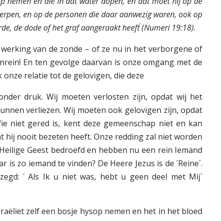
op nemen en die in dat water dopen, en dat moet hij op de
werpen, en op de personen die daar aanwezig waren, ook op
e, de dode of het graf aangeraakt heeft´ (Numeri 19:18).
werking van de zonde – of ze nu in het verborgene of
n onrein! En ten gevolge daarvan is onze omgang met de
onze relatie tot de gelovigen, die deze
nder druk. Wij moeten verlosten zijn, opdat wij het
nnen verliezen. Wij moeten ook gelovigen zijn, opdat
Wie niet gered is, kent deze gemeenschap niet en kan
at hij nooit bezeten heeft. Onze redding zal niet worden
 Heilige Geest bedroefd en hebben nu een rein Iemand
r is zo iemand te vinden? De Heere Jezus is de ´Reine´.
zegd: ´ Als Ik u niet was, hebt u geen deel met Mij´
sraëliet zelf een bosje hysop nemen en het in het bloed