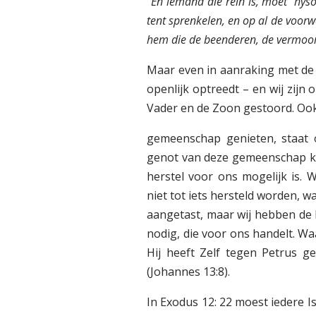
´
En iemand die rein is, moet hys
tent sprenkelen, en op al de voor
hem die de beenderen, de vermoord
Maar even in aanraking met de 
openlijk optreedt – en wij zij
Vader en de Zoon gestoord. Ook 
gemeenschap genieten, staat o
genot van deze gemeenschap ku
herstel voor ons mogelijk is. 
niet tot iets hersteld worden, w
aangetast, maar wij hebben de
nodig, die voor ons handelt. Waa
Hij heeft Zelf tegen Petrus ge
(Johannes 13:8).
In Exodus 12: 22 moest iedere I