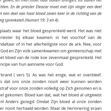
hten. En de priester Eleazar moet met zijn vinger een deel
 een deel van haar bloed zeven keer in de richting van de
g sprenkelen´ (Numeri 19: 3 en 4).
plaats waar het bloed gesprenkeld werd. Het was niet
iester bij elkaar kwamen: in het voorhof van de
daltaar of in het allerheiligste voor de ark. Nee, voor
r God en Zijn volk samenkwamen om gemeenschap met
het bloed van de rode koe zevenmaal gesprenkeld. Het
rincipe van hun aanname voor God.
rand ( vers 5). As was het enige, wat er overbleef.
ewijs dat ons onze zonden nooit weer kunnen worden
 straf voor onze zonden volledig op Zich genomen en is
eel gekomen. Bloed kan dat, wat het bloed al uitgewist
n! Anders gezegd: Omdat Zijn bloed al onze zonden
fer nooit herhaald worden. Maar de herinnering eraan