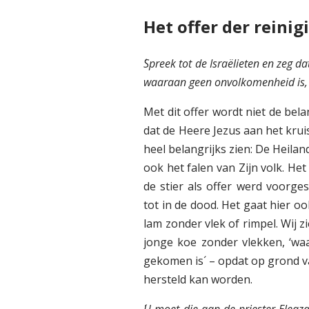
Het offer der reinig
´Spreek tot de Israëlieten en zeg d
waaraan geen onvolkomenheid is, 
Met dit offer wordt niet de be
dat de Heere Jezus aan het kruis
heel belangrijks zien: De Heila
ook het falen van Zijn volk. Het
de stier als offer werd voorge
tot in de dood. Het gaat hier 
lam zonder vlek of rimpel. Wij z
jonge koe zonder vlekken, ‘w
gekomen is´ – opdat op grond v
hersteld kan worden.
´U moet die aan de priester Eleaz