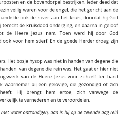
rposten en de bovendorpel bestrijken. Ieder deed dat
 gezin veilig waren voor de engel, die het gericht aan de
handelde ook de rover aan het kruis, doordat hij God
ij terecht de kruisdood onderging, en daarna in geloof
 tot de Heere Jezus nam. Toen werd hij door God
ook voor hem stierf. En de goede Herder droeg zijn
rs. Het bosje hysop was niet in handen van degene die
 handen van degene die rein was. Het gaat er hier niet
ngswerk van de Heere Jezus voor zichzelf ter hand
ak waarnemer bij een gelovige, die gezondigd of zich
 heeft. Hij brengt hem ertoe, zich vanwege de
erkelijk te vernederen en te veroordelen.
f met water ontzondigen, dan is hij op de zevende dag rein´