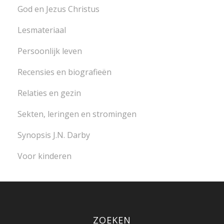
God en Jezus Christus
Lesmateriaal
Persoonlijk leven
Recensies en biografieën
Relaties en gezin
Sekten, leringen en stromingen
Synopsis J.N. Darby
Voor kinderen
ZOEKEN