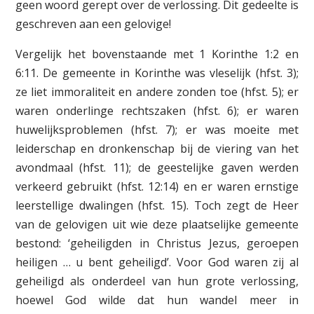
geen woord gerept over de verlossing. Dit gedeelte is
geschreven aan een gelovige!
Vergelijk het bovenstaande met 1 Korinthe 1:2 en
6:11. De gemeente in Korinthe was vleselijk (hfst. 3);
ze liet immoraliteit en andere zon­den toe (hfst. 5); er
waren onderlinge rechtszaken (hfst. 6); er wa­ren
huwelijks­problemen (hfst. 7); er was moeite met
leiderschap en dronkenschap bij de viering van het
avondmaal (hfst. 11); de geestelijke gaven werden
verkeerd gebruikt (hfst. 12:14) en er waren ernstige
leer­stellige dwalingen (hfst. 15). Toch zegt de Heer
van de gelovigen uit wie deze plaatselijke gemeente
bestond: ‘geheiligden in Christus Jezus, geroepen
heiligen … u bent geheiligd’. Voor God waren zij al
geheiligd als onderdeel van hun grote verlossing,
hoewel God wilde dat hun wandel meer in