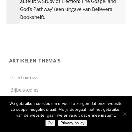
auteur: ‘A Study of Election: The Gospel and
God’s Pathway’ (een uitgave van Believers
Bookshelf).
ARTIKELEN THEMA’S
Goed nieuws!
Bijbelstudies
De Bijbel
We gebruiken cookies om ervoor te zorgen dat onze website
zo soepel mogelijk draait. Als je doorgaat met het gebruiken
De Gemeente
van de website, gaan we er vanuit dat ermee instemt.
Ok
Privacy policy
De Heilige Geest