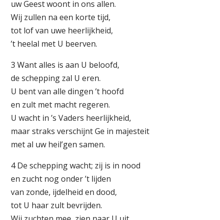
uw Geest woont in ons allen.
Wij zullen na een korte tijd,
tot lof van uwe heerlijkheid,
’t heelal met U beerven.
3 Want alles is aan U beloofd,
de schepping zal U eren.
U bent van alle dingen ’t hoofd
en zult met macht regeren.
U wacht in ’s Vaders heerlijkheid,
maar straks verschijnt Ge in majesteit
met al uw heil’gen samen.
4 De schepping wacht; zij is in nood
en zucht nog onder ’t lijden
van zonde, ijdelheid en dood,
tot U haar zult bevrijden.
Wij zuchten mee, zien naar U uit.