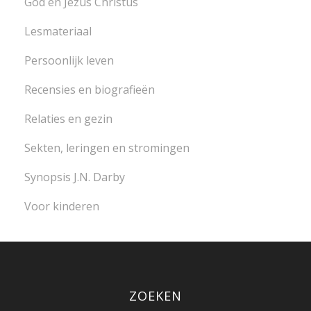
God en Jezus Christus
Lesmateriaal
Persoonlijk leven
Recensies en biografieën
Relaties en gezin
Sekten, leringen en stromingen
Synopsis J.N. Darby
Voor kinderen
ZOEKEN