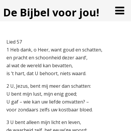
De Bijbel voor jou!
Lied 57
1 Heb dank, o Heer, want goud en schatten,
en pracht en schoonheid dezer aard’,
al wat de wereld kan bevatten,
is ’t hart, dat U behoort, niets waard.
2 U, Jezus, bent mij meer dan schatten:
U bent mijn lust, mijn enig goed;
U gaf – wie kan uw liefde omvatten? –
voor zondaars zelfs uw kostbaar bloed.
3 U bent alleen mijn licht en leven,
de waarheid zelf, het eeuw’ge woord;