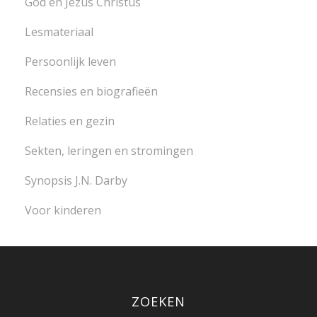
God en Jezus Christus
Lesmateriaal
Persoonlijk leven
Recensies en biografieën
Relaties en gezin
Sekten, leringen en stromingen
Synopsis J.N. Darby
Voor kinderen
ZOEKEN