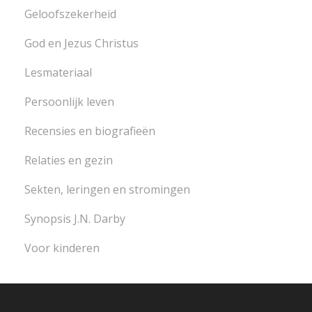
Geloofszekerheid
God en Jezus Christus
Lesmateriaal
Persoonlijk leven
Recensies en biografieën
Relaties en gezin
Sekten, leringen en stromingen
Synopsis J.N. Darby
Voor kinderen