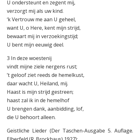
U ondersteunt en zegent mij,
verzorgt mij als uw kind.
‘k Vertrouw me aan U geheel,
want U, o Here, kent mijn strijd,
bewaart mij in verzoekingstijd;
U bent mijn eeuwig deel.
3 In deze woestenij
vindt mijne ziele nergens rust;
’t geloof ziet reeds de hemelkust,
daar wacht U, Heiland, mij.
Haast is mijn strijd gestreen;
haast zal ik in de hemelhof
U brengen dank, aanbidding, lof,
die U behoort alleen.
Geistliche Lieder (Der Taschen-Ausgabe 5. Auflage.
Elberfeld (R. Brockhaus) 1927):