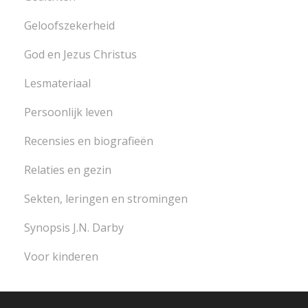
Geloofszekerheid
God en Jezus Christus
Lesmateriaal
Persoonlijk leven
Recensies en biografieën
Relaties en gezin
Sekten, leringen en stromingen
Synopsis J.N. Darby
Voor kinderen