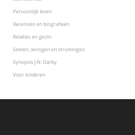
Persoonlijk leven
Recensies en biografieën
Relaties en gezin
Sekten, leringen en stromingen
Synopsis J.N. Darby
Voor kinderen