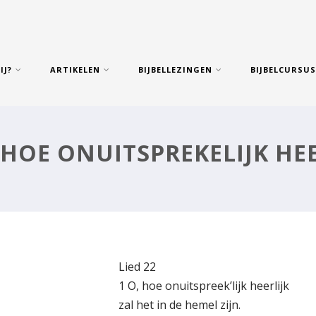
IJ?
ARTIKELEN
BIJBELLEZINGEN
BIJBELCURSU
, HOE ONUITSPREKELIJK HEE
Lied 22
1 O, hoe onuitspreek’lijk heerlijk
zal het in de hemel zijn.