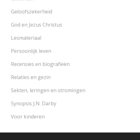
Geloofszekerheid
God en Jezus Christus
Lesmateriaal
Persoonlijk leven
Recensies en biografieën
Relaties en gezin
Sekten, leringen en stromingen
Synopsis J.N. Darby
Voor kinderen