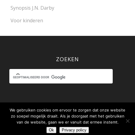
Synopsis J.N. Darby
Voor kinderen
ZOEKEN
We gebruiken cookies om ervoor te zorgen dat onze website
zo soepel mogelijk draait. Als je doorgaat met het gebruiken
© www.debijbelvoorjou.nl / .be in samenwerking met
Stichting Uit
van de website, gaan we er vanuit dat ermee instemt.
het Woord der Waarheid
|
Disclaimer
Ok
Privacy policy