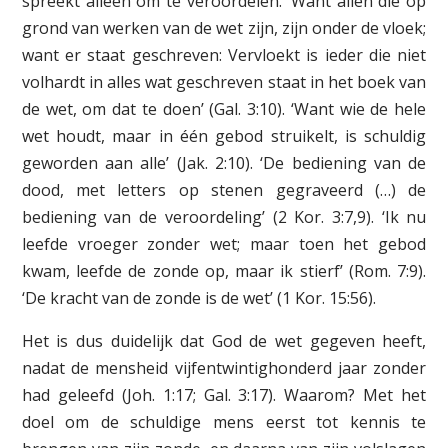
spreekt alleen om te veroordelen. ‘Want allen die op
grond van werken van de wet zijn, zijn onder de vloek;
want er staat geschreven: Vervloekt is ieder die niet
volhardt in alles wat geschreven staat in het boek van
de wet, om dat te doen’ (Gal. 3:10). ‘Want wie de hele
wet houdt, maar in één gebod struikelt, is schuldig
geworden aan alle’ (Jak. 2:10). ‘De bediening van de
dood, met letters op stenen gegraveerd (…) de
bediening van de veroordeling’ (2 Kor. 3:7,9). ‘Ik nu
leefde vroeger zonder wet; maar toen het gebod
kwam, leefde de zonde op, maar ik stierf’ (Rom. 7:9).
‘De kracht van de zonde is de wet’ (1 Kor. 15:56).
Het is dus duidelijk dat God de wet gegeven heeft,
nadat de mensheid vijfentwintighonderd jaar zonder
had geleefd (Joh. 1:17; Gal. 3:17). Waarom? Met het
doel om de schuldige mens eerst tot kennis te