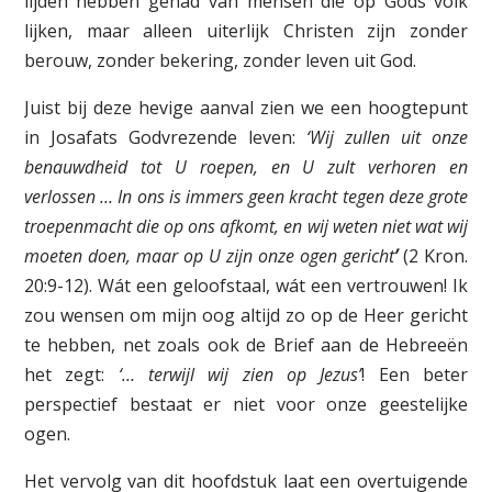
lijden hebben gehad van mensen die op Gods volk
lijken, maar alleen uiterlijk Christen zijn zonder
berouw, zonder bekering, zonder leven uit God.
Juist bij deze hevige aanval zien we een hoogtepunt
in Josafats Godvrezende leven:
‘Wij zullen uit onze
benauwdheid tot U roepen, en U zult verhoren en
verlossen … In ons is immers geen kracht tegen deze grote
troepenmacht die op ons afkomt, en wij weten niet wat wij
moeten doen, maar op U zijn onze ogen gericht
’
(2 Kron.
20:9-12). Wát een geloofstaal, wát een vertrouwen! Ik
zou wensen om mijn oog altijd zo op de Heer gericht
te hebben, net zoals ook de Brief aan de Hebreeën
het zegt:
‘… terwijl wij zien op Jezus’
! Een beter
perspectief bestaat er niet voor onze geestelijke
ogen.
Het vervolg van dit hoofdstuk laat een overtuigende