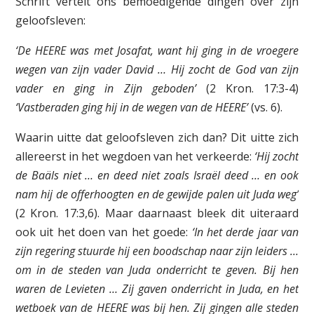
Schrift vertelt ons bemoedigende dingen over zijn
geloofsleven:
‘De HEERE was met Josafat, want hij ging in de vroegere
wegen van zijn vader David … Hij zocht de God van zijn
vader en ging in Zijn geboden’
(2 Kron. 17:3-4)
‘Vastberaden ging hij in de wegen van de HEERE’
(vs. 6).
Waarin uitte dat geloofsleven zich dan? Dit uitte zich
allereerst in het wegdoen van het verkeerde:
‘Hij zocht
de Baäls niet … en deed niet zoals Israël deed … en ook
nam hij de offerhoogten en de gewijde palen uit Juda weg’
(2 Kron. 17:3,6). Maar daarnaast bleek dit uiteraard
ook uit het doen van het goede:
‘In het derde jaar van
zijn regering stuurde hij een boodschap naar zijn leiders …
om in de steden van Juda onderricht te geven. Bij hen
waren de Levieten … Zij gaven onderricht in Juda, en het
wetboek van de HEERE was bij hen. Zij gingen alle steden