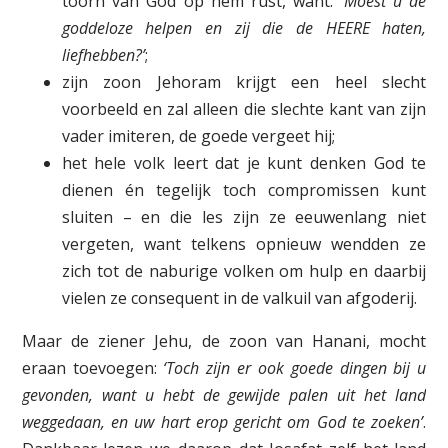
toorn van God op hem rust, want:
‘Moest u de
goddeloze helpen en zij die de HEERE haten,
liefhebben?’
;
zijn zoon Jehoram krijgt een heel slecht
voorbeeld en zal alleen die slechte kant van zijn
vader imiteren, de goede vergeet hij;
het hele volk leert dat je kunt denken God te
dienen én tegelijk toch compromissen kunt
sluiten – en die les zijn ze eeuwenlang niet
vergeten, want telkens opnieuw wendden ze
zich tot de naburige volken om hulp en daarbij
vielen ze consequent in de valkuil van afgoderij.
Maar de ziener Jehu, de zoon van Hanani, mocht
eraan toevoegen:
‘Toch zijn er ook goede dingen bij u
gevonden, want u hebt de gewijde palen uit het land
weggedaan, en uw hart erop gericht om God te zoeken’
.