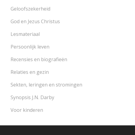
Geloofszekerheid
God en Jezus Christus
Lesmateriaal
Persoonlijk leven
Recensies en biografieën
Relaties en gezin
Sekten, leringen en stromingen
Synopsis J.N. Darby
Voor kinderen