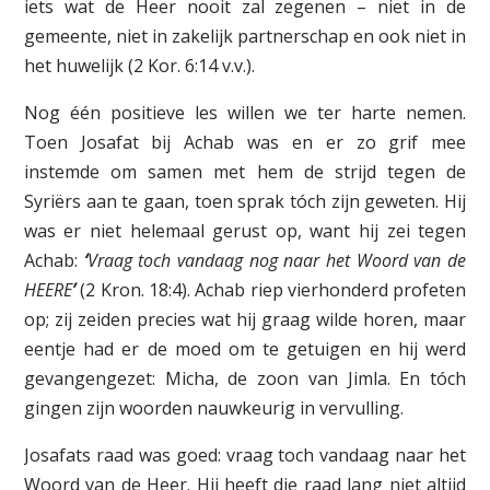
iets wat de Heer nooit zal zegenen – niet in de
gemeente, niet in zakelijk partnerschap en ook niet in
het huwelijk (2 Kor. 6:14 v.v.).
Nog één positieve les willen we ter harte nemen.
Toen Josafat bij Achab was en er zo grif mee
instemde om samen met hem de strijd tegen de
Syriërs aan te gaan, toen sprak tóch zijn geweten. Hij
was er niet helemaal gerust op, want hij zei tegen
Achab:
‘
Vraag toch vandaag nog naar het Woord van de
HEERE
’
(2 Kron. 18:4). Achab riep vierhonderd profeten
op; zij zeiden precies wat hij graag wilde horen, maar
eentje had er de moed om te getuigen en hij werd
gevangengezet: Micha, de zoon van Jimla. En tóch
gingen zijn woorden nauwkeurig in vervulling.
Josafats raad was goed: vraag toch vandaag naar het
Woord van de Heer. Hij heeft die raad lang niet altijd