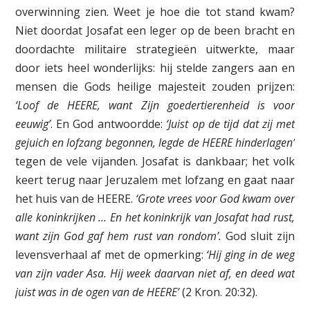
overwinning zien. Weet je hoe die tot stand kwam?
Niet doordat Josafat een leger op de been bracht en
doordachte militaire strategieën uitwerkte, maar
door iets heel wonderlijks: hij stelde zangers aan en
mensen die Gods heilige majesteit zouden prijzen:
‘Loof de HEERE, want Zijn goedertierenheid is voor
eeuwig’
. En God antwoordde:
‘Juist op de tijd dat zij met
gejuich en lofzang begonnen, legde de HEERE hinderlagen’
tegen de vele vijanden. Josafat is dankbaar; het volk
keert terug naar Jeruzalem met lofzang en gaat naar
het huis van de HEERE.
‘Grote vrees voor God kwam over
alle koninkrijken … En het koninkrijk van Josafat had rust,
want zijn God gaf hem rust van rondom’.
God sluit zijn
levensverhaal af met de opmerking:
‘Hij ging in de weg
van zijn vader Asa. Hij week daarvan niet af, en deed wat
juist was in de ogen van de HEERE’
(2 Kron. 20:32).