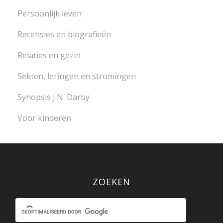
Persoonlijk leven
Recensies en biografieën
Relaties en gezin
Sekten, leringen en stromingen
Synopsis J.N. Darby
Voor kinderen
ZOEKEN