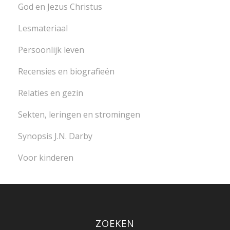
God en Jezus Christus
Lesmateriaal
Persoonlijk leven
Recensies en biografieën
Relaties en gezin
Sekten, leringen en stromingen
Synopsis J.N. Darby
Voor kinderen
ZOEKEN