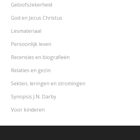
Geloofszekerheid
God en Jezus Christus
Lesmateriaal
Persoonlijk leven
Recensies en biografieën
Relaties en gezin
Sekten, leringen en stromingen
Synopsis J.N. Darby
Voor kinderen