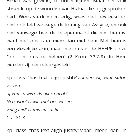
Hizkia was gewekt, te ondermijnen. Maar het volk
steunde op de woorden van Hizkia, die hij gesproken
had: ‘Wees sterk en moedig, wees niet bevreesd en
niet ontsteld vanwege de koning van Assyrië, en ook
niet vanwege heel de troepenmacht die met hem is,
want met ons is er meer dan met hem. Met hem is
een vleselijke arm, maar met ons is de HEERE, onze
God, om ons te helpen’ (2 Kron. 32:7-8). In Hem
werden zij niet teleurgesteld.
<p class="has-text-align-justify"
Zouden wij voor satan
vrezen,
of voor ’s werelds overmacht?
Nee, want U wilt met ons wezen,
veilig leidt U ons en zacht
G.L. 81:3
<p class="has-text-align-justify"Maar meer dan in