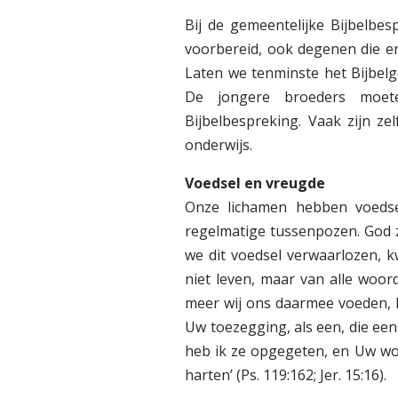
Bij de gemeentelijke Bijbelbes
voorbereid, ook degenen die er
Laten we tenminste het Bijbel
De jongere broeders moet
Bijbelbespreking. Vaak zijn z
onderwijs.
Voedsel en vreugde
Onze lichamen hebben voeds
regelmatige tussenpozen. God z
we dit voedsel verwaarlozen, k
niet leven, maar van alle woor
meer wij ons daarmee voeden, hoe
Uw toezegging, als een, die een
heb ik ze opgegeten, en Uw woo
harten’ (Ps. 119:162; Jer. 15:16).