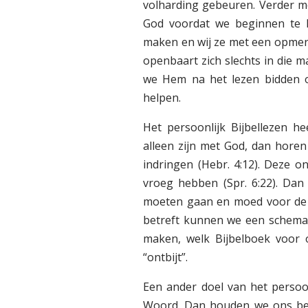
volharding gebeuren. Verder m
God voordat we beginnen te le
maken en wij ze met een opmer
openbaart zich slechts in die
we Hem na het lezen bidden of
helpen.
Het persoonlijk Bijbellezen h
alleen zijn met God, dan horen
indringen (Hebr. 4:12). Deze
vroeg hebben (Spr. 6:22). Dan
moeten gaan en moed voor de n
betreft kunnen we een schema v
maken, welk Bijbelboek voor 
“ontbijt”.
Een ander doel van het persoon
Woord. Dan houden we ons bez