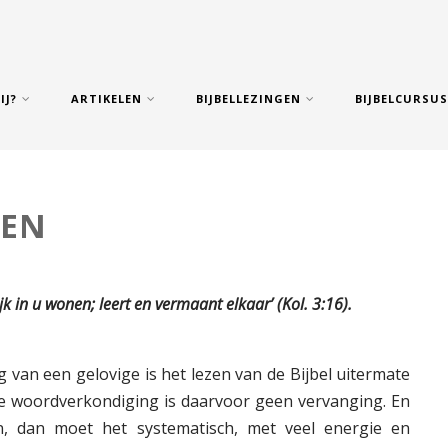
IJ?
ARTIKELEN
BIJBELLEZINGEN
BIJBELCURSU
ZEN
jk in u wonen; leert en vermaant elkaar’ (Kol. 3:16).
g van een gelovige is het lezen van de Bijbel uitermate
 de woordverkondiging is daarvoor geen vervanging. En
n, dan moet het systematisch, met veel energie en