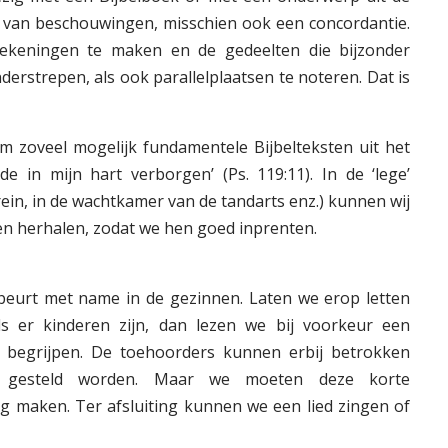
p van beschouwingen, misschien ook een concordantie.
tekeningen te maken en de gedeelten die bijzonder
onderstrepen, als ook parallelplaatsen te noteren. Dat is
 om zoveel mogelijk fundamentele Bijbelteksten uit het
e in mijn hart verborgen’ (Ps. 119:11). In de ‘lege’
rein, in de wachtkamer van de tandarts enz.) kunnen wij
en herhalen, zodat we hen goed inprenten.
ebeurt met name in de gezinnen. Laten we erop letten
ls er kinderen zijn, dan lezen we bij voorkeur een
n begrijpen. De toehoorders kunnen erbij betrokken
 gesteld worden. Maar we moeten deze korte
ang maken. Ter afsluiting kunnen we een lied zingen of