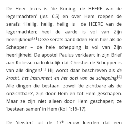
De Heer Jezus is ‘de Koning, de HEERE van de
legermachten’ (Jes. 6:5) en over Hem roepen de
serafs: ‘Heilig, heilig, heilig is de HEERE van de
legermachten; heel de aarde is vol van Zijn
[2]
heerlijkheid!
Deze serafs aanbidden Hem hier als de
Schepper – de hele schepping is vol van Zijn
heerlijkheid. De apostel Paulus verklaart in zijn Brief
aan Kolosse nadrukkelijk dat Christus de Schepper is
[3]
van alle dingen.
Hij wordt daar beschreven als
de
[4]
kracht, het instrument en het doel van de schepping
.
Alle dingen die bestaan, zowel ‘de zichtbare als de
onzichtbare’, zijn door Hem en tot Hem geschapen.
Maar ze zijn niet alleen door Hem geschapen; ze
‘bestaan samen’ in Hem (Kol. 1:16-17).
e
De ‘deïsten’ uit de 17
eeuw leerden dat een