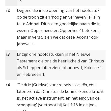
↑
2
Degene die in de opening van het hoofdstuk
op de troon zit en ‘hoog en verheven’ is, is in
feite Adonai. Dit is een goddelijke naam die in
wezen ‘Oppermeester, Opperheer’ betekent.
Maar in vers 5 zien we dat deze ‘Adonai’ ook
Jehova is.
↑
3
Er zijn drie hoofdstukken in het Nieuwe
Testament die ons de heerlijkheid van Christus
als Schepper laten zien: Johannes 1, Kolosse 1
en Hebreeën 1.
↑
4
‘De drie (Griekse) voorzetsels –
en
,
dia
,
eis
–
laten zien dat Christus de kenmerkende kracht
is, het actieve instrument, en het eind van de
schepping’ (voetnoot bij Kol. 1:16 in de jnd-