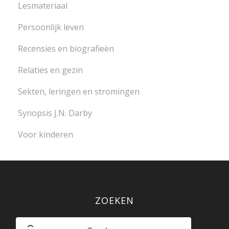
Lesmateriaal
Persoonlijk leven
Recensies en biografieën
Relaties en gezin
Sekten, leringen en stromingen
Synopsis J.N. Darby
Voor kinderen
ZOEKEN