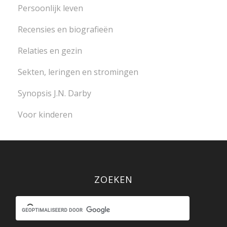
Persoonlijk leven
Recensies en biografieën
Relaties en gezin
Sekten, leringen en stromingen
Synopsis J.N. Darby
Voor kinderen
ZOEKEN