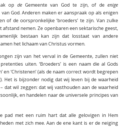
aak op
de
Gemeente van God te zijn, of de
enige
 van God. Anderen maken er aanspraak op als enigen
en of de oorspronkelijke ‘broeders’ te zijn. Van zulke
 afstand nemen. Ze openbaren een sektarische geest,
zamenlijk bestaan kan zijn dat losstaat van andere
l samen het lichaam van Christus vormen.
ongen zijn van het verval in de Gemeente, zullen niet
retenties uiten. ‘Broeders’ is een naam die al Gods
en’ en ‘Christenen’ (als de naam correct wordt begrepen
. Het is bijzonder nodig dat wij leven bij de waarheid
– dat wil zeggen: dat wij vasthouden aan de waarheid
soonlijk, en handelen naar de universele principes van
e pad met een ruim hart dat alle gelovigen in Hem
jkheden met zich mee. Aan de ene kant is er de neiging