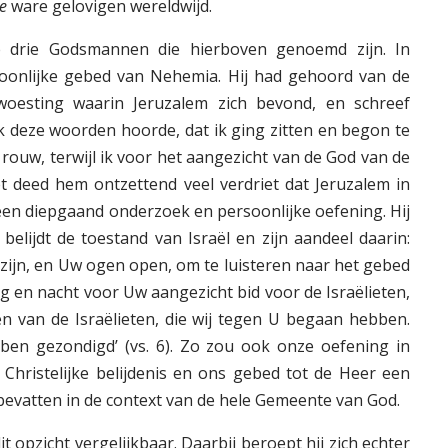
le
ware gelovigen wereldwijd.
 drie Godsmannen die hierboven genoemd zijn. In
oonlijke gebed van Nehemia. Hij had gehoord van de
rwoesting waarin Jeruzalem zich bevond, en schreef
ik deze woorden hoorde, dat ik ging zitten en begon te
 rouw, terwijl ik voor het aangezicht van de God van de
Het deed hem ontzettend veel verdriet dat Jeruzalem in
 een diepgaand onderzoek en persoonlijke oefening. Hij
 belijdt de toestand van Israël en zijn aandeel daarin:
ijn, en Uw ogen open, om te luisteren naar het gebed
g en nacht voor Uw aangezicht bid voor de Israëlieten,
en van de Israëlieten, die wij tegen U begaan hebben.
bben gezondigd’ (vs. 6). Zo zou ook onze oefening in
 Christelijke belijdenis en ons gebed tot de Heer een
bevatten in de context van de hele Gemeente van God.
it opzicht vergelijkbaar. Daarbij beroept hij zich echter