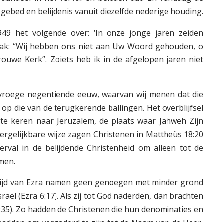
ebed en belijdenis vanuit diezelfde nederige houding.
949 het volgende over: ‘In onze jonge jaren zeiden
aak: “Wij hebben ons niet aan Uw Woord gehouden, o
uwe Kerk”. Zoiets heb ik in de afgelopen jaren niet
 vroege negentiende eeuw, waarvan wij menen dat die
l op die van de terugkerende ballingen. Het overblijfsel
te keren naar Jeruzalem, de plaats waar Jahweh Zijn
rgelijkbare wijze zagen Christenen in Mattheüs 18:20
rval in de belijdende Christenheid om alleen tot de
men.
tijd van Ezra namen geen genoegen met minder grond
aël (Ezra 6:17). Als zij tot God naderden, dan brachten
(8:35). Zo hadden de Christenen die hun denominaties en