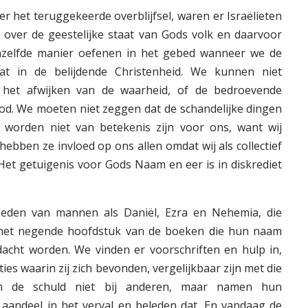
er het teruggekeerde overblijfsel, waren er Israëlieten
 over de geestelijke staat van Gods volk en daarvoor
zelfde manier oefenen in het gebed wanneer we de
at in de belijdende Christenheid. We kunnen niet
r het afwijken van de waarheid, of de bedroevende
od. We moeten niet zeggen dat de schandelijke dingen
 worden niet van betekenis zijn voor ons, want wij
 hebben ze invloed op ons allen omdat wij als collectief
et getuigenis voor Gods Naam en eer is in diskrediet
eden van mannen als Daniël, Ezra en Nehemia, die
 het negende hoofdstuk van de boeken die hun naam
acht worden. We vinden er voorschriften en hulp in,
ies waarin zij zich bevonden, vergelijkbaar zijn met die
en de schuld niet bij anderen, maar namen hun
 aandeel in het verval en beleden dat. En vandaag de