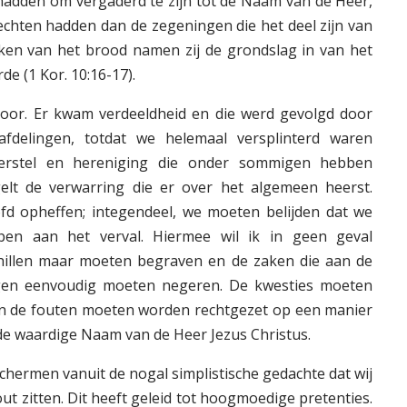
hadden om vergaderd te zijn tot de Naam van de Heer,
rechten hadden dan de zegeningen die het deel zijn van
eken van het brood namen zij de grondslag in van het
de (1 Kor. 10:16-17).
 door. Er kwam verdeeldheid en die werd gevolgd door
afdelingen, totdat we helemaal versplinterd waren
erstel en hereniging die onder sommigen hebben
elt de verwarring die er over het algemeen heerst.
d opheffen; integendeel, we moeten belijden dat we
ben aan het verval. Hiermee wil ik in geen geval
hillen maar moeten begraven en de zaken die aan de
agen eenvoudig moeten negeren. De kwesties moeten
n de fouten moeten worden rechtgezet op een manier
de waardige Naam van de Heer Jezus Christus.
hermen vanuit de nogal simplistische gedachte dat wij
ut zitten. Dit heeft geleid tot hoogmoedige pretenties.