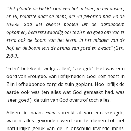
‘Ook plantte de H
EERE
God een hof in Eden, in het oosten,
en Hij plaatste daar de mens, die Hij gevormd had. En de
H
EERE
God liet allerlei bomen uit de aardbodem
opkomen, begerenswaardig om te zien en goed om van te
eten; ook de boom van het leven, in het midden van de
hof, en de boom van de kennis van goed en kwaad’ (Gen.
2:8-9)
.
‘Eden’ betekent ‘welgevallen’, ‘vreugde’. Het was een
oord van vreugde, van lieflijkheden. God Zelf heeft in
Zijn liefhebbende zorg de tuin geplant. Hoe lieflijk de
aarde ook was (en alles wat God gemaakt had, was
‘zeer goed’), de tuin van God overtrof toch alles.
Alleen de naam
Eden
spreekt al van een vreugde,
waarin alles gevonden werd om te dienen tot het
natuurlijke geluk van de in onschuld levende mens.