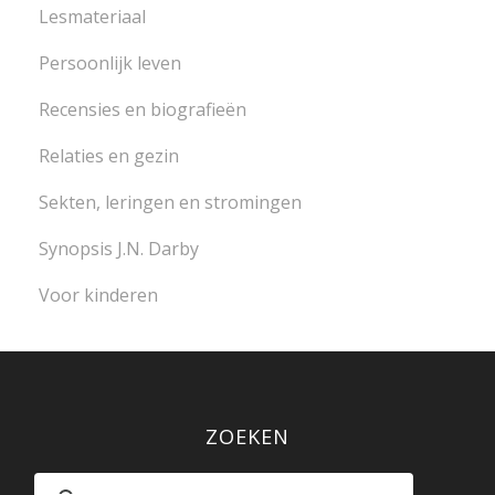
Lesmateriaal
Persoonlijk leven
Recensies en biografieën
Relaties en gezin
Sekten, leringen en stromingen
Synopsis J.N. Darby
Voor kinderen
ZOEKEN