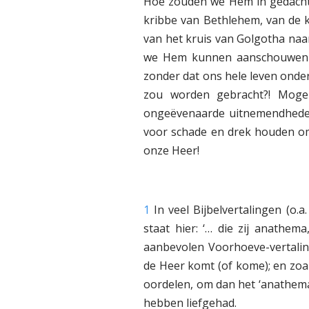
Hoe zouden we Hem in gedacht
kribbe van Bethlehem, van de 
van het kruis van Golgotha naa
we Hem kunnen aanschouwen al
zonder dat ons hele leven onder
zou worden gebracht?! Moge 
ongeëvenaarde uitnemendheden
voor schade en drek houden om
onze Heer!
1
In veel Bijbelvertalingen (o.a
staat hier: ‘… die zij anathe
aanbevolen Voorhoeve-vertaling,
de Heer komt (of kome); en zoal
oordelen, om dan het ‘anathema’,
hebben liefgehad.