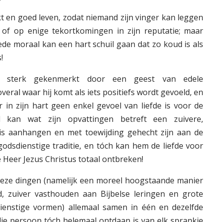
t en goed leven, zodat niemand zijn vinger kan leggen
r of op enige tekortkomingen in zijn reputatie; maar
de moraal kan een hart schuil gaan dat zo koud is als
!
o sterk gekenmerkt door een geest van edele
overal waar hij komt als iets positiefs wordt gevoeld, en
in zijn hart geen enkel gevoel van liefde is voor de
d kan wat zijn opvattingen betreft een zuivere,
nis aanhangen en met toewijding gehecht zijn aan de
godsdienstige traditie, en tóch kan hem de liefde voor
 Heer Jezus Christus totaal ontbreken!
 deze dingen (namelijk een moreel hoogstaande manier
id, zuiver vasthouden aan Bijbelse leringen en grote
sdienstige vormen) allemaal samen in één en dezelfde
die persoon tóch helemaal ontdaan is van elk sprankje