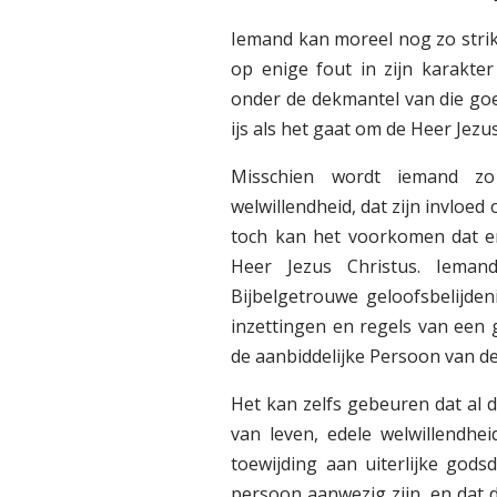
Iemand kan moreel nog zo strik
op enige fout in zijn karakte
onder de dekmantel van die goe
ijs als het gaat om de Heer Jezus
Misschien wordt iemand z
welwillendheid, dat zijn invloed 
toch kan het voorkomen dat er 
Heer Jezus Christus. Ieman
Bijbelgetrouwe geloofsbelijde
inzettingen en regels van een 
de aanbiddelijke Persoon van de
Het kan zelfs gebeuren dat al
van leven, edele welwillendhe
toewijding aan uiterlijke god
persoon aanwezig zijn, en dat 