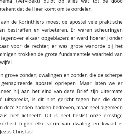
hema’ (vervloekt) duidt op alles wat tot de dood
etekent dat de Heer komt om te oordelen.
 aan de Korinthiërs moest de apostel vele praktische
ten bestraffen en verbeteren. Er waren scheuringen
n tegenover elkaar opgeblazen; er werd hoererij onder
aar voor de rechter; er was grote wanorde bij het
mmigen trokken de grote fundamentele waarheid van
ijfel.
en grove zonden; dwalingen en zonden die de scherpe
geïnspireerde apostel opriepen. Maar laten we er
nneer hij aan het eind van deze Brief zijn uitermate
 uitspreekt, is dit niet gericht tegen hen die deze
en deze zonden hadden bedreven, maar heel algemeen
s niet liefheeft’. Dit is heel beslist onze ernstige
kerheid tegen elke vorm van dwaling en kwaad is
Jezus Christus!