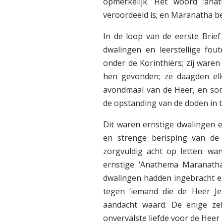
opmerkelijk. Het woord ‘anat
veroordeeld is; en Maranatha b
In de loop van de eerste Brief
dwalingen en leerstellige fou
onder de Korinthiërs; zij ware
hen gevonden; ze daagden elk
avondmaal van de Heer, en so
de opstanding van de doden in tw
Dit waren ernstige dwalingen 
en strenge berisping van de 
zorgvuldig acht op letten: wa
ernstige ‘Anathema Maranatha’
dwalingen hadden ingebracht 
tegen ‘iemand die de Heer Jezu
aandacht waard. De enige ze
onvervalste liefde voor de Heer 