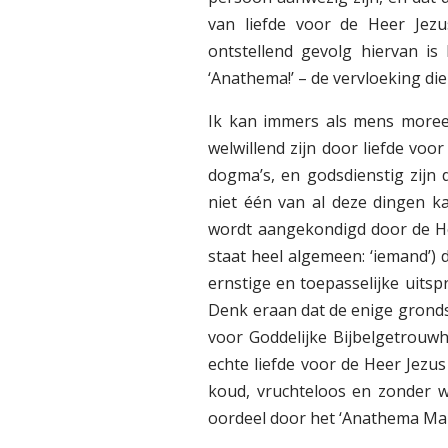
van liefde voor de Heer Jezu
ontstellend gevolg hiervan is 
‘Anathema!’ – de vervloeking di
Ik kan immers als mens moreel
welwillend zijn door liefde voor
dogma’s, en godsdienstig zijn
niet één van al deze dingen k
wordt aangekondigd door de Hei
staat heel algemeen: ‘iemand’) d
ernstige en toepasselijke uitsp
Denk eraan dat de enige gronds
voor Goddelijke Bijbelgetrouwh
echte liefde voor de Heer Jezus 
koud, vruchteloos en zonder w
oordeel door het ‘Anathema Mara