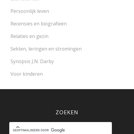
Persoonlijk leven
Recensies en biografieën
Relaties en gezin
Sekten, leringen en stromingen
Synopsis J.N. Darby
Voor kinderen
ZOEKEN